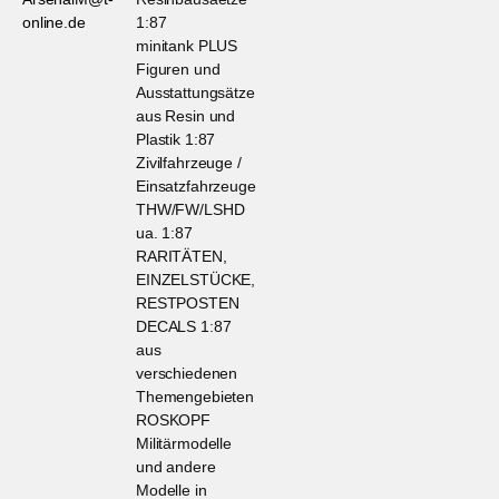
online.de
1:87
minitank PLUS
Figuren und
Ausstattungsätze
aus Resin und
Plastik 1:87
Zivilfahrzeuge /
Einsatzfahrzeuge
THW/FW/LSHD
ua. 1:87
RARITÄTEN,
EINZELSTÜCKE,
RESTPOSTEN
DECALS 1:87
aus
verschiedenen
Themengebieten
ROSKOPF
Militärmodelle
und andere
Modelle in