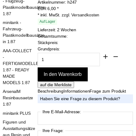
- Flugzeug-
Artikelnummer:
h247
Plastikmodellbausätze
EUR
6,00
*
1:87
* inkl. MwSt.
zzgl. Versandkosten
Auf Lager
minitank -
Fahrzeug-
Lieferzeit: 2 Wochen
Plastikmodellbausätze
Gesamtsumme:
in 1:87
Stückpreis:
Grundpreis:
AAA-COLLECT
-
FERTIGMODELLE
1:87 - READY
MADE
MODELS 1:87
Beschreibung
Informationen
Frage zum Produkt
ArsenalM
Resinbausaetze
Haben Sie eine Frage zu diesem Produkt?
1:87
Ihre E-Mail-Adresse:
minitank PLUS
Figuren und
Ausstattungsätze
Ihre Frage:
aus Resin und