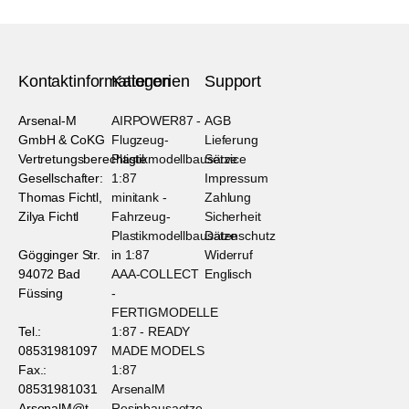
Kontaktinformationen
Kategorien
Support
Arsenal-M
AIRPOWER87 -
AGB
GmbH & CoKG
Flugzeug-
Lieferung
Vertretungsberechtigte
Plastikmodellbausätze
Service
Gesellschafter:
1:87
Impressum
Thomas Fichtl,
minitank -
Zahlung
Zilya Fichtl
Fahrzeug-
Sicherheit
Plastikmodellbausätze
Datenschutz
Gögginger Str.
in 1:87
Widerruf
94072 Bad
AAA-COLLECT
Englisch
Füssing
-
FERTIGMODELLE
Tel.:
1:87 - READY
08531981097
MADE MODELS
Fax.:
1:87
08531981031
ArsenalM
ArsenalM@t-
Resinbausaetze