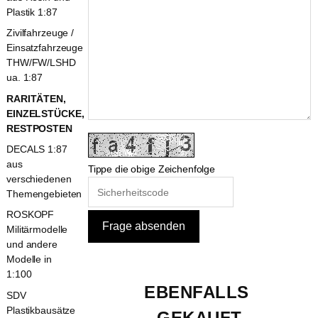
Plastik 1:87
Zivilfahrzeuge /
Einsatzfahrzeuge
THW/FW/LSHD
ua. 1:87
RARITÄTEN,
EINZELSTÜCKE,
RESTPOSTEN
DECALS 1:87
aus
Tippe die obige Zeichenfolge
verschiedenen
Themengebieten
ROSKOPF
Militärmodelle
und andere
Modelle in
1:100
EBENFALLS 
SDV
Plastikbausätze
GEKAUFT