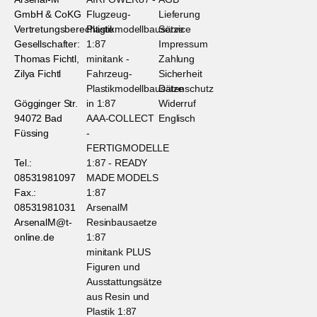
GmbH & CoKG
Flugzeug-
Lieferung
Vertretungsberechtigte
Plastikmodellbausätze
Service
Gesellschafter:
1:87
Impressum
Thomas Fichtl,
minitank -
Zahlung
Zilya Fichtl
Fahrzeug-
Sicherheit
Plastikmodellbausätze
Datenschutz
Gögginger Str.
in 1:87
Widerruf
94072 Bad
AAA-COLLECT
Englisch
Füssing
-
FERTIGMODELLE
Tel.:
1:87 - READY
08531981097
MADE MODELS
Fax.:
1:87
08531981031
ArsenalM
ArsenalM@t-
Resinbausaetze
online.de
1:87
minitank PLUS
Figuren und
Ausstattungsätze
aus Resin und
Plastik 1:87