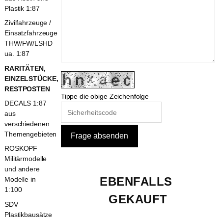
Plastik 1:87
Zivilfahrzeuge /
Einsatzfahrzeuge
THW/FW/LSHD
ua. 1:87
RARITÄTEN,
EINZELSTÜCKE,
RESTPOSTEN
Tippe die obige Zeichenfolge
DECALS 1:87
aus
verschiedenen
Themengebieten
ROSKOPF
Militärmodelle
und andere
EBENFALLS 
Modelle in
1:100
GEKAUFT
SDV
Plastikbausätze