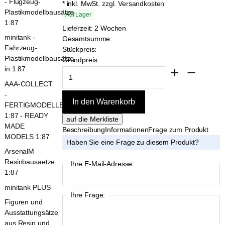
- Flugzeug-
* inkl. MwSt.
zzgl. Versandkosten
Plastikmodellbausätze
Auf Lager
1:87
Lieferzeit: 2 Wochen
minitank -
Gesamtsumme:
Fahrzeug-
Stückpreis:
Plastikmodellbausätze
Grundpreis:
in 1:87
AAA-COLLECT
-
FERTIGMODELLE
1:87 - READY
MADE
Beschreibung
Informationen
Frage zum Produkt
MODELS 1:87
Haben Sie eine Frage zu diesem Produkt?
ArsenalM
Resinbausaetze
Ihre E-Mail-Adresse:
1:87
minitank PLUS
Ihre Frage:
Figuren und
Ausstattungsätze
aus Resin und