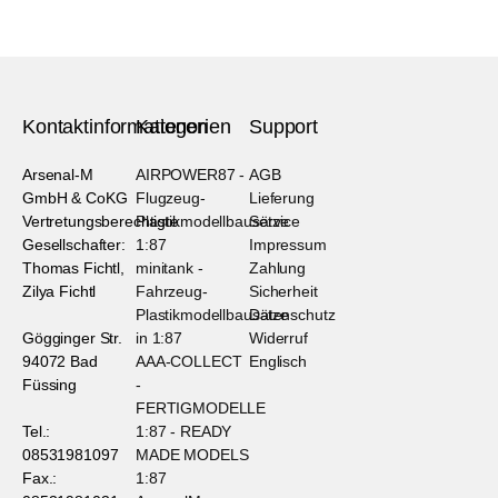
Kontaktinformationen
Kategorien
Support
Arsenal-M
AIRPOWER87 -
AGB
GmbH & CoKG
Flugzeug-
Lieferung
Vertretungsberechtigte
Plastikmodellbausätze
Service
Gesellschafter:
1:87
Impressum
Thomas Fichtl,
minitank -
Zahlung
Zilya Fichtl
Fahrzeug-
Sicherheit
Plastikmodellbausätze
Datenschutz
Gögginger Str.
in 1:87
Widerruf
94072 Bad
AAA-COLLECT
Englisch
Füssing
-
FERTIGMODELLE
Tel.:
1:87 - READY
08531981097
MADE MODELS
Fax.:
1:87