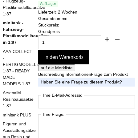
- Flugzeug-
Auf Lager
Plastikmodellbausätze
Lieferzeit: 2 Wochen
1:87
Gesamtsumme:
minitank -
Stückpreis:
Fahrzeug-
Grundpreis:
Plastikmodellbausätze
in 1:87
AAA-COLLECT
-
FERTIGMODELLE
1:87 - READY
Beschreibung
Informationen
Frage zum Produkt
MADE
Haben Sie eine Frage zu diesem Produkt?
MODELS 1:87
ArsenalM
Ihre E-Mail-Adresse:
Resinbausaetze
1:87
Ihre Frage:
minitank PLUS
Figuren und
Ausstattungsätze
aus Resin und