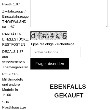
Plastik 1:87
Zivilfahrzeuge /
Einsatzfahrzeuge
THW/FW/LSHD
ua. 1:87
RARITÄTEN,
EINZELSTÜCKE,
Tippe die obige Zeichenfolge
RESTPOSTEN
DECALS 1:87
aus
verschiedenen
Themengebieten
ROSKOPF
Militärmodelle
und andere
EBENFALLS 
Modelle in
GEKAUFT
1:100
SDV
Plastikbausätze