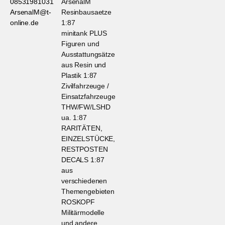
08531981031
ArsenalM
ArsenalM@t-
Resinbausaetze
online.de
1:87
minitank PLUS
Figuren und
Ausstattungsätze
aus Resin und
Plastik 1:87
Zivilfahrzeuge /
Einsatzfahrzeuge
THW/FW/LSHD
ua. 1:87
RARITÄTEN,
EINZELSTÜCKE,
RESTPOSTEN
DECALS 1:87
aus
verschiedenen
Themengebieten
ROSKOPF
Militärmodelle
und andere