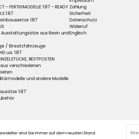
Impressum
T - FERTIGMODELLE 1:87 - READY
Zahlung
S 1:87
Sicherheit
sinbausaetze 1:87
Datenschutz
US
Widerruf
 Ausstattungsätze aus Resin und
Englisch
uge / Einsatzfahrzeuge
D ua. 1:87
EINZELSTÜCKE, RESTPOSTEN
 aus verschiedenen
ieten
litärmodelle und andere Modelle
bausätze 1:87
ubehör
ewsletter sind Sie immer auf dem neusten Stand