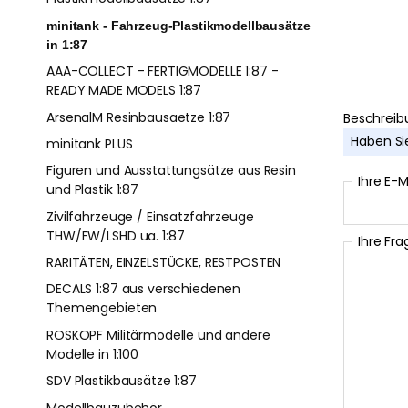
minitank - Fahrzeug-Plastikmodellbausätze
in 1:87
AAA-COLLECT - FERTIGMODELLE 1:87 -
READY MADE MODELS 1:87
ArsenalM Resinbausaetze 1:87
Beschreib
Haben Si
minitank PLUS
Figuren und Ausstattungsätze aus Resin
Ihre E-M
und Plastik 1:87
Zivilfahrzeuge / Einsatzfahrzeuge
THW/FW/LSHD ua. 1:87
Ihre Fra
RARITÄTEN, EINZELSTÜCKE, RESTPOSTEN
DECALS 1:87 aus verschiedenen
Themengebieten
ROSKOPF Militärmodelle und andere
Modelle in 1:100
SDV Plastikbausätze 1:87
Modellbauzubehör