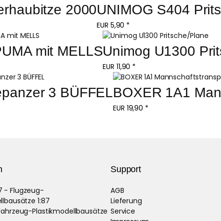
rhaubitze 2000
UNIMOG S404 Prits
EUR
5,90
*
PUMA mit MELLS
Unimog U1300 Prit
EUR
11,90
*
epanzer 3 BÜFFEL
BOXER 1A1 Manns
EUR
19,90
*
n
Support
 - Flugzeug-
AGB
llbausätze 1:87
Lieferung
Fahrzeug-Plastikmodellbausätze
Service