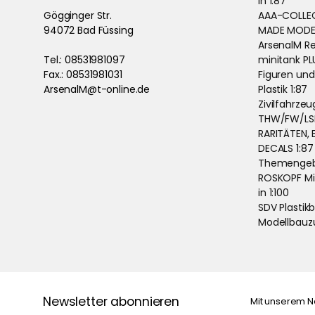
in 1:87
Gögginger Str.
AAA-COLLEC
94072 Bad Füssing
MADE MODEL
ArsenalM Re
Tel.: 08531981097
minitank PL
Fax.: 08531981031
Figuren und
ArsenalM@t-online.de
Plastik 1:87
Zivilfahrze
THW/FW/LSH
RARITÄTEN, 
DECALS 1:87
Themengeb
ROSKOPF Mi
in 1:100
SDV Plastik
Modellbauz
Newsletter abonnieren
Mit unserem N