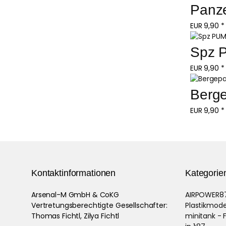
Panze
EUR
9,90
*
Spz 
EUR
9,90
*
Berg
EUR
9,90
*
Kontaktinformationen
Kategorie
Arsenal-M GmbH & CoKG
AIRPOWER87
Vertretungsberechtigte Gesellschafter:
Plastikmode
Thomas Fichtl, Zilya Fichtl
minitank - 