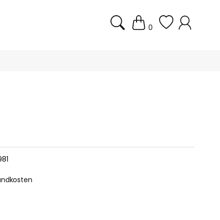
0
981
sandkosten