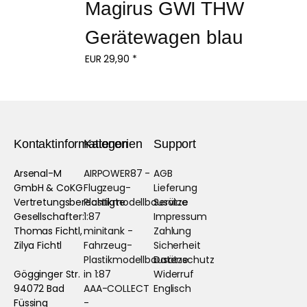
Magirus GWI THW 
Gerätewagen blau
EUR
29,90
*
Kontaktinformationen
Kategorien
Support
Arsenal-M
AIRPOWER87 -
AGB
GmbH & CoKG
Flugzeug-
Lieferung
Vertretungsberechtigte
Plastikmodellbausätze
Service
Gesellschafter:
1:87
Impressum
Thomas Fichtl,
minitank -
Zahlung
Zilya Fichtl
Fahrzeug-
Sicherheit
Plastikmodellbausätze
Datenschutz
Gögginger Str.
in 1:87
Widerruf
94072 Bad
AAA-COLLECT
Englisch
Füssing
-