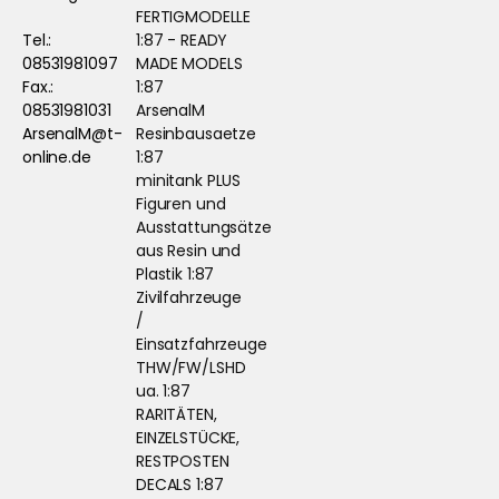
FERTIGMODELLE
Tel.:
1:87 - READY
08531981097
MADE MODELS
Fax.:
1:87
08531981031
ArsenalM
ArsenalM@t-
Resinbausaetze
online.de
1:87
minitank PLUS
Figuren und
Ausstattungsätze
aus Resin und
Plastik 1:87
Zivilfahrzeuge
/
Einsatzfahrzeuge
THW/FW/LSHD
ua. 1:87
RARITÄTEN,
EINZELSTÜCKE,
RESTPOSTEN
DECALS 1:87