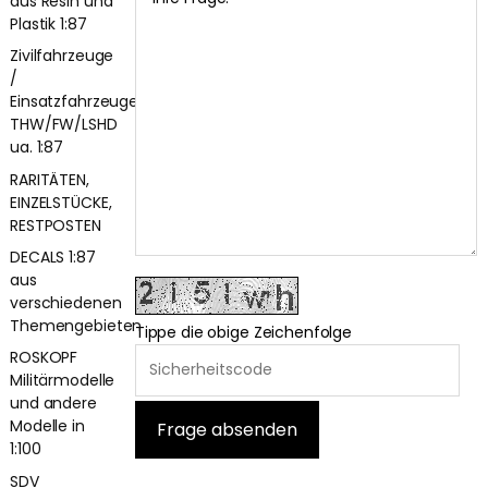
aus Resin und
Plastik 1:87
Zivilfahrzeuge
/
Einsatzfahrzeuge
THW/FW/LSHD
ua. 1:87
RARITÄTEN,
EINZELSTÜCKE,
RESTPOSTEN
DECALS 1:87
aus
verschiedenen
Themengebieten
Tippe die obige Zeichenfolge
ROSKOPF
Militärmodelle
und andere
Modelle in
1:100
SDV