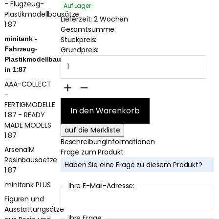
- Flugzeug-
Auf Lager
Plastikmodellbausätze
Lieferzeit: 2 Wochen
1:87
Gesamtsumme:
Stückpreis:
minitank -
Grundpreis:
Fahrzeug-
Plastikmodellbausätze
in 1:87
AAA-COLLECT
-
FERTIGMODELLE
1:87 - READY
MADE MODELS
1:87
Beschreibung
Informationen
ArsenalM
Frage zum Produkt
Resinbausaetze
Haben Sie eine Frage zu diesem Produkt?
1:87
minitank PLUS
Ihre E-Mail-Adresse:
Figuren und
Ausstattungsätze
Ihre Frage: