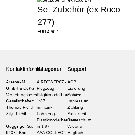
Set Zubehör (ex Roco 
277)
EUR
4,90
*
Kontaktinformationen
Kategorien
Support
Arsenal-M
AIRPOWER87 -
AGB
GmbH & CoKG
Flugzeug-
Lieferung
Vertretungsberechtigte
Plastikmodellbausätze
Service
Gesellschafter:
1:87
Impressum
Thomas Fichtl,
minitank -
Zahlung
Zilya Fichtl
Fahrzeug-
Sicherheit
Plastikmodellbausätze
Datenschutz
Gögginger Str.
in 1:87
Widerruf
94072 Bad
AAA-COLLECT
Englisch