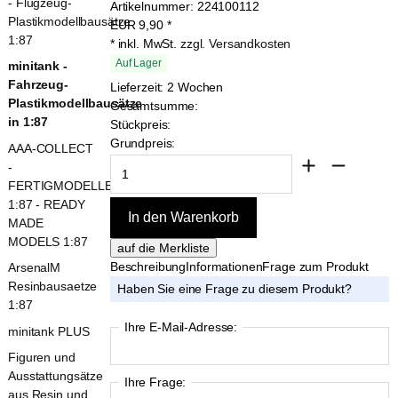
- Flugzeug-
Artikelnummer:
224100112
Plastikmodellbausätze
EUR
9,90
*
1:87
* inkl. MwSt.
zzgl. Versandkosten
Auf Lager
minitank -
Fahrzeug-
Lieferzeit: 2 Wochen
Plastikmodellbausätze
Gesamtsumme:
in 1:87
Stückpreis:
Grundpreis:
AAA-COLLECT
-
FERTIGMODELLE
1:87 - READY
MADE
MODELS 1:87
Beschreibung
Informationen
Frage zum Produkt
ArsenalM
Resinbausaetze
Haben Sie eine Frage zu diesem Produkt?
1:87
Ihre E-Mail-Adresse:
minitank PLUS
Figuren und
Ausstattungsätze
Ihre Frage:
aus Resin und