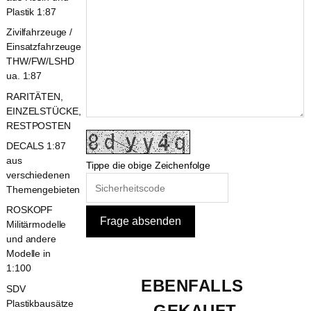
Plastik 1:87
Zivilfahrzeuge /
Einsatzfahrzeuge
THW/FW/LSHD
ua. 1:87
RARITÄTEN,
EINZELSTÜCKE,
RESTPOSTEN
DECALS 1:87
aus
Tippe die obige Zeichenfolge
verschiedenen
Themengebieten
ROSKOPF
Militärmodelle
und andere
Modelle in
1:100
EBENFALLS 
SDV
Plastikbausätze
GEKAUFT