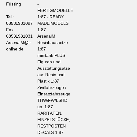
Füssing
-
FERTIGMODELLE
Tel.:
1:87 - READY
08531981097
MADE MODELS
Fax.:
1:87
08531981031
ArsenalM
ArsenalM@t-
Resinbausaetze
online.de
1:87
minitank PLUS
Figuren und
Ausstattungsätze
aus Resin und
Plastik 1:87
Zivilfahrzeuge /
Einsatzfahrzeuge
THW/FW/LSHD
ua. 1:87
RARITÄTEN,
EINZELSTÜCKE,
RESTPOSTEN
DECALS 1:87