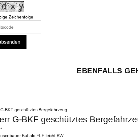
bige Zeichenfolge
EBENFALLS GE
err G-BKF geschütztes Bergefahrz
*