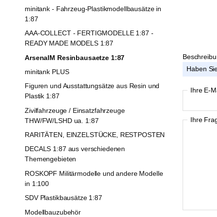
minitank - Fahrzeug-Plastikmodellbausätze in
1:87
AAA-COLLECT - FERTIGMODELLE 1:87 -
READY MADE MODELS 1:87
Beschreib
ArsenalM Resinbausaetze 1:87
Haben Sie
minitank PLUS
Figuren und Ausstattungsätze aus Resin und
Ihre E-M
Plastik 1:87
Zivilfahrzeuge / Einsatzfahrzeuge
Ihre Fra
THW/FW/LSHD ua. 1:87
RARITÄTEN, EINZELSTÜCKE, RESTPOSTEN
DECALS 1:87 aus verschiedenen
Themengebieten
ROSKOPF Militärmodelle und andere Modelle
in 1:100
SDV Plastikbausätze 1:87
Modellbauzubehör