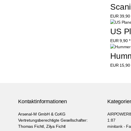
Scani
EUR
39,90
US Pl
EUR
9,90
*
Humm
EUR
15,90
Kontaktinformationen
Kategorie
Arsenal-M GmbH & CoKG
AIRPOWER87 
Vertretungsberechtigte Gesellschafter:
1:87
Thomas Fichtl, Zilya Fichtl
minitank - F