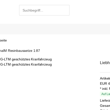
seite
nalM Resinbausaetze 1:87
Liebh
Artike
EUR
4
* inkl
Auf La
Liefer
Gesa