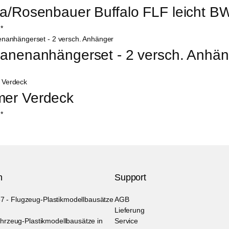
a/Rosenbauer Buffalo FLF leicht B
*
anenanhängerset - 2 versch. Anhän
er Verdeck
*
n
Support
- Flugzeug-Plastikmodellbausätze
AGB
Lieferung
ahrzeug-Plastikmodellbausätze in
Service