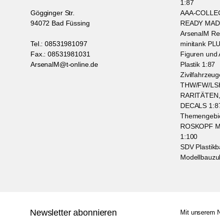
1:87
Gögginger Str.
AAA-COLLEC
94072 Bad Füssing
READY MAD
ArsenalM Re
Tel.: 08531981097
minitank PL
Fax.: 08531981031
Figuren und 
ArsenalM@t-online.de
Plastik 1:87
Zivilfahrzeu
THW/FW/LSH
RARITÄTEN
DECALS 1:87
Themengebi
ROSKOPF Mil
1:100
SDV Plastikb
Modellbauzu
Newsletter abonnieren
Mit unserem N