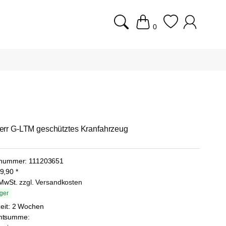
0
err G-LTM geschütztes Kranfahrzeug
lnummer:
111203651
9,90
*
. MwSt.
zzgl. Versandkosten
ger
zeit: 2 Wochen
mtsumme: