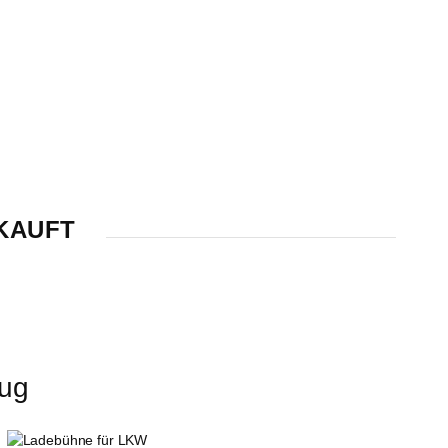
KAUFT
eug