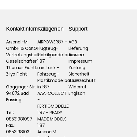
Kontaktinformationen
Kategorien
Support
Arsenal-M
AIRPOWER87 -
AGB
GmbH & CoKG
Flugzeug-
Lieferung
Vertretungsberechtigte
Plastikmodellbausätze
Service
Gesellschafter:
1:87
Impressum
Thomas Fichtl,
minitank -
Zahlung
Zilya Fichtl
Fahrzeug-
Sicherheit
Plastikmodellbausätze
Datenschutz
Gögginger Str.
in 1:87
Widerruf
94072 Bad
AAA-COLLECT
Englisch
Füssing
-
FERTIGMODELLE
Tel.:
1:87 - READY
08531981097
MADE MODELS
Fax.:
1:87
08531981031
ArsenalM