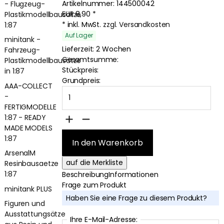
Artikelnummer:
144500042
- Flugzeug-
EUR
8,90
*
Plastikmodellbausätze
* inkl. MwSt.
zzgl. Versandkosten
1:87
Auf Lager
minitank -
Lieferzeit: 2 Wochen
Fahrzeug-
Gesamtsumme:
Plastikmodellbausätze
Stückpreis:
in 1:87
Grundpreis:
AAA-COLLECT
-
FERTIGMODELLE
1:87 - READY
MADE MODELS
1:87
ArsenalM
Resinbausaetze
1:87
Beschreibung
Informationen
Frage zum Produkt
minitank PLUS
Haben Sie eine Frage zu diesem Produkt?
Figuren und
Ausstattungsätze
Ihre E-Mail-Adresse: