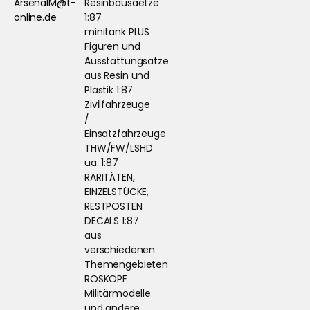
ArsenalM@t-
Resinbausaetze
online.de
1:87
minitank PLUS
Figuren und
Ausstattungsätze
aus Resin und
Plastik 1:87
Zivilfahrzeuge
/
Einsatzfahrzeuge
THW/FW/LSHD
ua. 1:87
RARITÄTEN,
EINZELSTÜCKE,
RESTPOSTEN
DECALS 1:87
aus
verschiedenen
Themengebieten
ROSKOPF
Militärmodelle
und andere