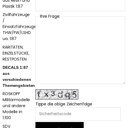
aus Resin und
Plastik 1:87
Zivilfahrzeuge
Ihre Frage:
/
Einsatzfahrzeuge
THW/FW/LSHD
ua. 1:87
RARITÄTEN,
EINZELSTÜCKE,
RESTPOSTEN
DECALS 1:87
aus
verschiedenen
Themengebieten
ROSKOPF
Militärmodelle
Tippe die obige Zeichenfolge
und andere
Modelle in
1:100
SDV