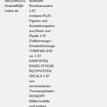
08531981031
ArsenalM
ArsenalM@t-
Resinbausaetze
online.de
1:87
minitank PLUS
Figuren und
Ausstattungsätze
aus Resin und
Plastik 1:87
Zivilfahrzeuge /
Einsatzfahrzeuge
THW/FW/LSHD
ua. 1:87
RARITÄTEN,
EINZELSTÜCKE,
RESTPOSTEN
DECALS 1:87
aus
verschiedenen
Themengebieten
ROSKOPF
Militärmodelle
und andere