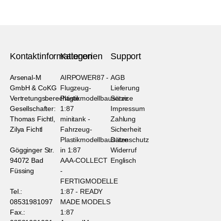
Kontaktinformationen
Kategorien
Support
Arsenal-M
AIRPOWER87 -
AGB
GmbH & CoKG
Flugzeug-
Lieferung
Vertretungsberechtigte
Plastikmodellbausätze
Service
Gesellschafter:
1:87
Impressum
Thomas Fichtl,
minitank -
Zahlung
Zilya Fichtl
Fahrzeug-
Sicherheit
Plastikmodellbausätze
Datenschutz
Gögginger Str.
in 1:87
Widerruf
94072 Bad
AAA-COLLECT
Englisch
Füssing
-
FERTIGMODELLE
Tel.:
1:87 - READY
08531981097
MADE MODELS
Fax.:
1:87