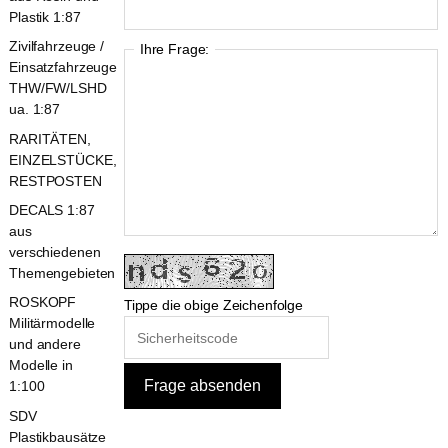
Plastik 1:87
Zivilfahrzeuge /
Ihre Frage:
Einsatzfahrzeuge
THW/FW/LSHD
ua. 1:87
RARITÄTEN,
EINZELSTÜCKE,
RESTPOSTEN
DECALS 1:87
aus
verschiedenen
Themengebieten
ROSKOPF
Tippe die obige Zeichenfolge
Militärmodelle
und andere
Modelle in
1:100
SDV
Plastikbausätze