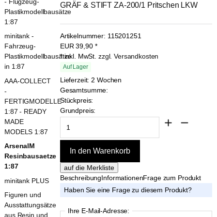
- Flugzeug-
GRÄF & STIFT ZA-200/1 Pritschen LKW
Plastikmodellbausätze
1:87
minitank -
Artikelnummer:
115201251
Fahrzeug-
EUR
39,90
*
Plastikmodellbausätze
* inkl. MwSt.
zzgl. Versandkosten
in 1:87
Auf Lager
Lieferzeit: 2 Wochen
AAA-COLLECT
Gesamtsumme:
-
Stückpreis:
FERTIGMODELLE
Grundpreis:
1:87 - READY
MADE
MODELS 1:87
ArsenalM
Resinbausaetze
1:87
Beschreibung
Informationen
Frage zum Produkt
minitank PLUS
Haben Sie eine Frage zu diesem Produkt?
Figuren und
Ausstattungsätze
Ihre E-Mail-Adresse:
aus Resin und